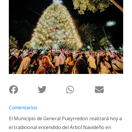
Interés
General
La
Ciudad
Deportes
Arte
y
Espectáculos
Policiales
Cartelera
Fotos
de
Comentarios
Familia
El Municipio de General Pueyrredon realizará hoy a
Clasificados
el tradicional encendido del Árbol Navideño en