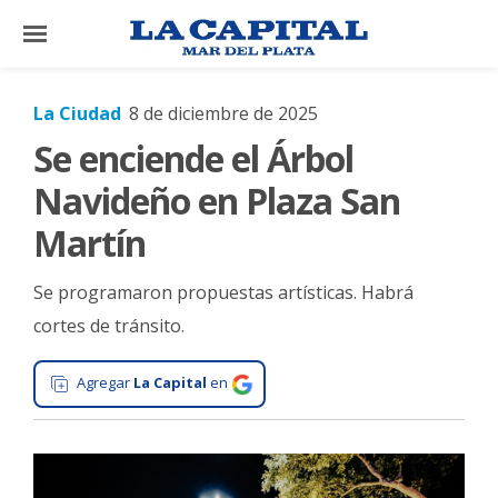
×
La Ciudad
8 de diciembre de 2025
Se enciende el Árbol
El
País
Navideño en Plaza San
El
Martín
Mundo
Se programaron propuestas artísticas. Habrá
La
Zona
cortes de tránsito.
Cultura
Agregar
La Capital
en
Tecnología
Gastronomía
Salud