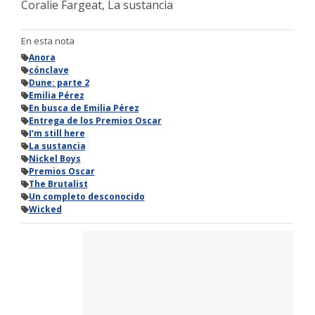
Coralie Fargeat, La sustancia
En esta nota
Anora
cónclave
Dune: parte 2
Emilia Pérez
En busca de Emilia Pérez
Entrega de los Premios Oscar
I’m still here
La sustancia
Nickel Boys
Premios Oscar
The Brutalist
Un completo desconocido
Wicked