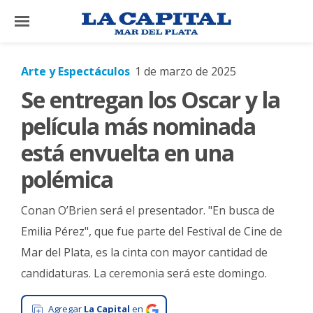
×
Arte y Espectáculos
1 de marzo de 2025
Se entregan los Oscar y la
El
País
película más nominada
El
está envuelta en una
Mundo
polémica
La
Zona
Conan O’Brien será el presentador. "En busca de
Cultura
Emilia Pérez", que fue parte del Festival de Cine de
Mar del Plata, es la cinta con mayor cantidad de
Tecnología
candidaturas. La ceremonia será este domingo.
Gastronomía
Salud
Agregar
La Capital
en