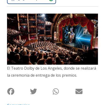
Interés
General
La
Ciudad
Deportes
Arte
y
Espectáculos
Policiales
El Teatro Dolby de Los Angeles, donde se realizará
Cartelera
la ceremonia de entrega de los premios.
Fotos
de
Familia
Clasificados