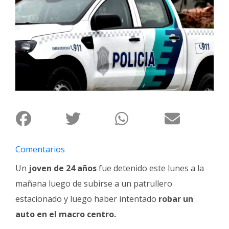
Interés
General
La
Ciudad
Deportes
Arte
y
Espectáculos
Policiales
Comentarios
Cartelera
Un
joven de 24 años
fue detenido este lunes a la
Fotos
mañana luego de subirse a un patrullero
de
Familia
estacionado y luego haber intentado
robar un
auto en el macro centro.
Clasificados