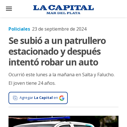
×
Policiales
23 de septiembre de 2024
Se subió a un patrullero
El
País
estacionado y después
El
intentó robar un auto
Mundo
Ocurrió este lunes a la mañana en Salta y Falucho.
La
Zona
El joven tiene 24 años.
Cultura
Agregar
La Capital
en
Tecnología
Gastronomía
Salud