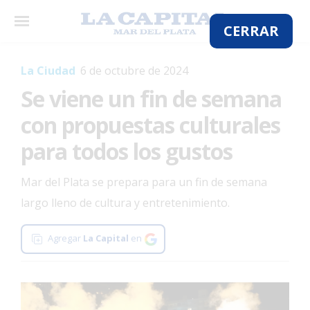
×
La Ciudad
6 de octubre de 2024
Se viene un fin de semana
El
País
con propuestas culturales
El
para todos los gustos
Mundo
Mar del Plata se prepara para un fin de semana
La
Zona
largo lleno de cultura y entretenimiento.
Cultura
Agregar
La Capital
en
Tecnología
Gastronomía
Salud