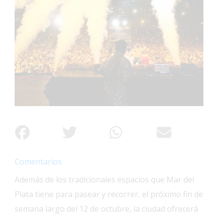
Interés
General
La
Ciudad
Deportes
Arte
y
Espectáculos
Policiales
Cartelera
Comentarios
Fotos
de
Además de los tradicionales espacios que Mar del
Familia
Plata tiene para pasear y recorrer, el próximo fin de
Clasificados
semana largo del 12 de octubre, la ciudad ofrecerá