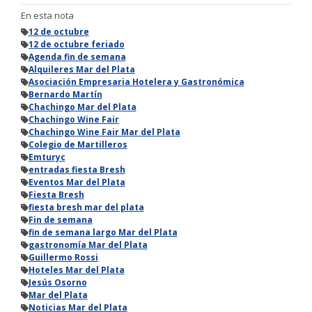
En esta nota
12 de octubre
12 de octubre feriado
Agenda fin de semana
Alquileres Mar del Plata
Asociación Empresaria Hotelera y Gastronómica
Bernardo Martín
Chachingo Mar del Plata
Chachingo Wine Fair
Chachingo Wine Fair Mar del Plata
Colegio de Martilleros
Emturyc
entradas fiesta Bresh
Eventos Mar del Plata
Fiesta Bresh
fiesta bresh mar del plata
Fin de semana
fin de semana largo Mar del Plata
gastronomía Mar del Plata
Guillermo Rossi
Hoteles Mar del Plata
Jesús Osorno
Mar del Plata
Noticias Mar del Plata