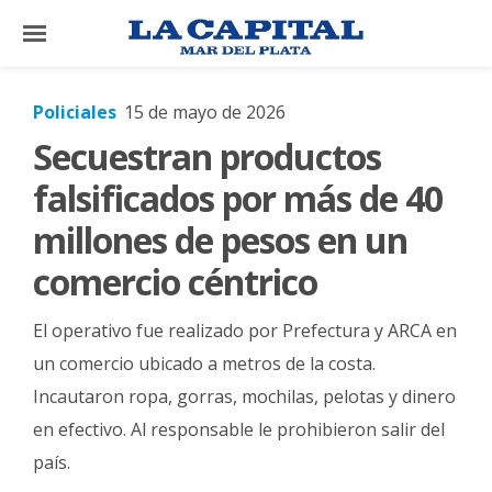
×
Policiales
15 de mayo de 2026
Secuestran productos
El
País
falsificados por más de 40
El
millones de pesos en un
Mundo
comercio céntrico
La
Zona
El operativo fue realizado por Prefectura y ARCA en
Cultura
un comercio ubicado a metros de la costa.
Incautaron ropa, gorras, mochilas, pelotas y dinero
Tecnología
en efectivo. Al responsable le prohibieron salir del
Gastronomía
país.
Salud