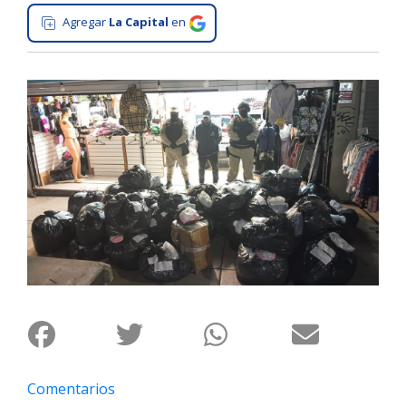
Agregar
La Capital
en
Interés
General
La
Ciudad
Deportes
Arte
y
Espectáculos
Policiales
Cartelera
Fotos
de
Familia
Clasificados
Comentarios