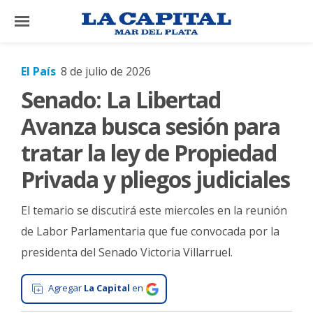
×
El País
8 de julio de 2026
Senado: La Libertad
El
País
Avanza busca sesión para
El
tratar la ley de Propiedad
Mundo
Privada y pliegos judiciales
La
Zona
El temario se discutirá este miercoles en la reunión
Cultura
de Labor Parlamentaria que fue convocada por la
presidenta del Senado Victoria Villarruel.
Tecnología
Gastronomía
Agregar
La Capital
en
Salud