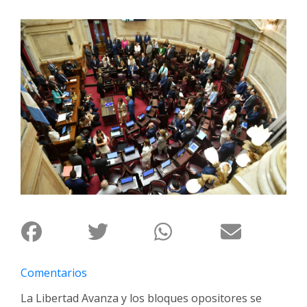
Interés
General
La
Ciudad
Deportes
Arte
y
Espectáculos
Policiales
Cartelera
Fotos
de
Familia
Comentarios
Clasificados
La Libertad Avanza y los bloques opositores se