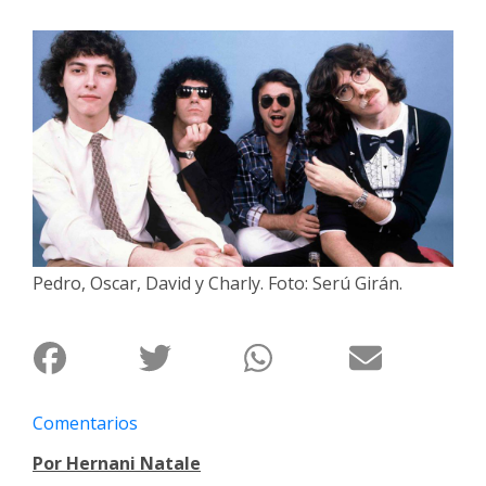
Interés
General
La
Ciudad
Deportes
Arte
y
Espectáculos
Pedro, Oscar, David y Charly. Foto: Serú Girán.
Policiales
Cartelera
Fotos
de
Familia
Comentarios
Clasificados
Por Hernani Natale