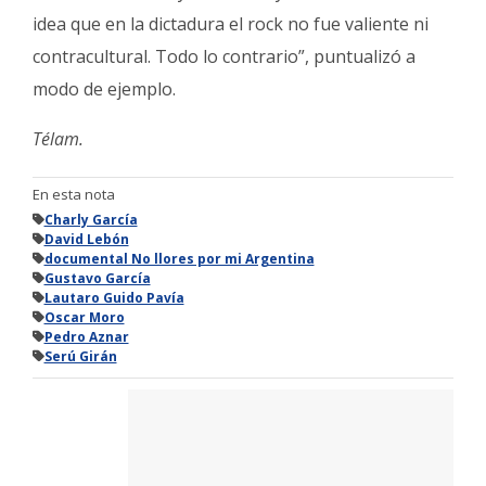
idea que en la dictadura el rock no fue valiente ni
contracultural. Todo lo contrario”, puntualizó a
modo de ejemplo.
Télam.
En esta nota
Charly García
David Lebón
documental No llores por mi Argentina
Gustavo García
Lautaro Guido Pavía
Oscar Moro
Pedro Aznar
Serú Girán