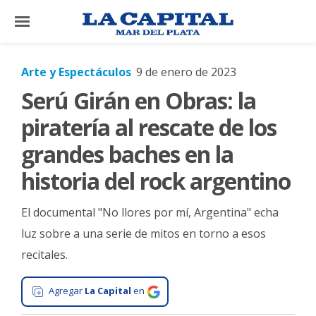
×
Arte y Espectáculos
9 de enero de 2023
Serú Girán en Obras: la
El
País
piratería al rescate de los
El
grandes baches en la
Mundo
historia del rock argentino
La
Zona
El documental "No llores por mí, Argentina" echa
Cultura
luz sobre a una serie de mitos en torno a esos
recitales.
Tecnología
Gastronomía
Agregar
La Capital
en
Salud