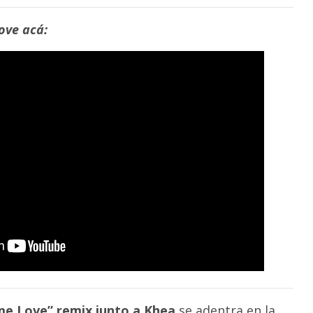
ove acá:
e Love” remix junto a Khea
se adentra en la