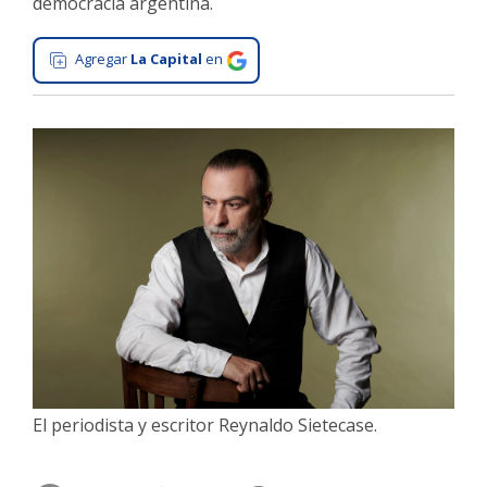
democracia argentina.
Interés
General
Agregar
La Capital
en
La
Ciudad
Deportes
Arte
y
Espectáculos
Policiales
Cartelera
Fotos
de
Familia
El periodista y escritor Reynaldo Sietecase.
Clasificados