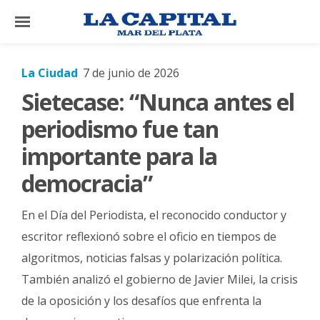
×
La Ciudad
7 de junio de 2026
Sietecase: “Nunca antes el
El
País
periodismo fue tan
El
importante para la
Mundo
democracia”
La
Zona
En el Día del Periodista, el reconocido conductor y
Cultura
escritor reflexionó sobre el oficio en tiempos de
algoritmos, noticias falsas y polarización política.
Tecnología
También analizó el gobierno de Javier Milei, la crisis
Gastronomía
de la oposición y los desafíos que enfrenta la
Salud