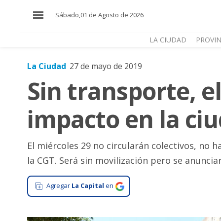
×
Sábado,01 de Agosto de 2026
LA CIUDAD
PROVIN
La Ciudad
27 de mayo de 2019
El
Sin transporte, e
País
El
impacto en la ci
Mundo
La
Zona
El miércoles 29 no circularán colectivos, no 
la CGT. Será sin movilización pero se anunciar
Cultura
Tecnología
Agregar
La Capital
en
Gastronomía
Salud