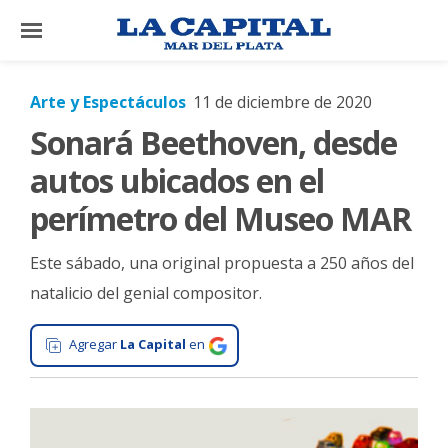
×
Arte y Espectáculos
11 de diciembre de 2020
Sonará Beethoven, desde
El
País
autos ubicados en el
El
perímetro del Museo MAR
Mundo
Este sábado, una original propuesta a 250 años del
La
Zona
natalicio del genial compositor.
Cultura
Agregar
La Capital
en
Tecnología
Gastronomía
Salud