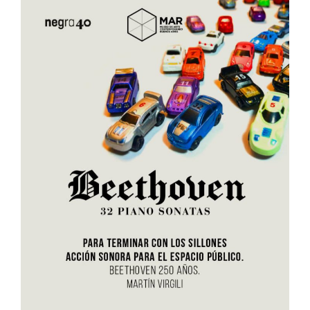
Interés
General
La
Ciudad
Deportes
Arte
y
Espectáculos
Policiales
Cartelera
Fotos
de
Familia
Clasificados