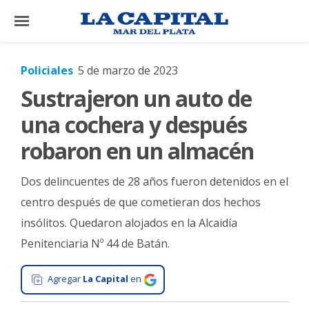
×
Policiales
5 de marzo de 2023
Sustrajeron un auto de
El
País
una cochera y después
El
robaron en un almacén
Mundo
Dos delincuentes de 28 años fueron detenidos en el
La
Zona
centro después de que cometieran dos hechos
insólitos. Quedaron alojados en la Alcaidía
Cultura
Penitenciaria Nº 44 de Batán.
Tecnología
Gastronomía
Agregar
La Capital
en
Salud