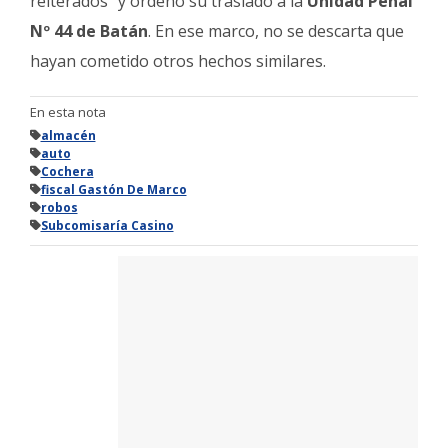
reiterados” y ordenó su traslado a la
Unidad Penal
Nº 44 de Batán
. En ese marco, no se descarta que
hayan cometido otros hechos similares.
En esta nota
almacén
auto
Cochera
fiscal Gastón De Marco
robos
Subcomisaría Casino