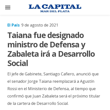
×
El País
9 de agosto de 2021
Taiana fue designado
El
País
ministro de Defensa y
El
Zabaleta irá a Desarrollo
Mundo
Social
La
Zona
El jefe de Gabinete, Santiago Cafiero, anunció que
Cultura
el senador Jorge Taiana reemplazará a Agustín
Rossi en el Ministerio de Defensa, al tiempo que
Tecnología
confirmó que Juan Zabaleta será el próximo titular
Gastronomía
de la cartera de Desarrollo Social.
Salud