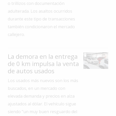
o trillizos con documentación
Interés
adulterada. Los asaltos ocurridos
General
durante este tipo de transacciones
La
también condicionaron el mercado
Ciudad
callejero.
Deportes
Arte
y
La demora en la entrega
Espectáculos
de 0 km impulsa la venta
Policiales
de autos usados
Cartelera
Los usados más nuevos son los más
buscados, en un mercado con
Fotos
de
elevada demanda y precios en alza
Familia
ajustados al dólar. El vehículo sigue
Clasificados
siendo "un muy buen resguardo del