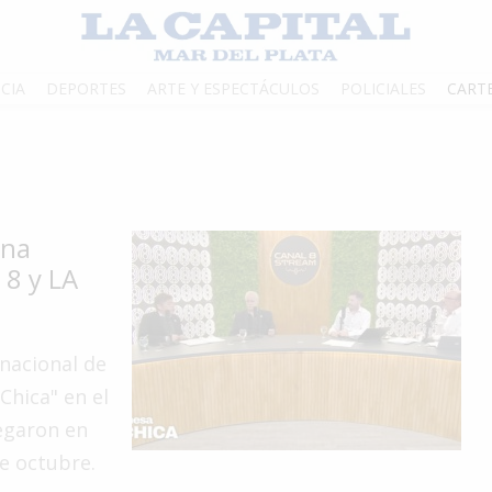
CIA
DEPORTES
ARTE Y ESPECTÁCULOS
POLICIALES
CART
una
 8 y LA
 nacional de
Chica" en el
egaron en
de octubre.