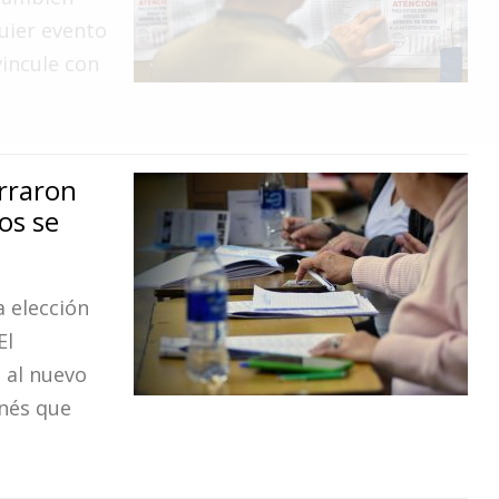
quier evento
vincule con
rraron
os se
 elección
El
á al nuevo
enés que