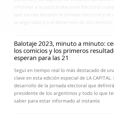
Fúnebres
informar a la Justicia Nacional Electoral cual
que suceda durante la jornada electoral y se 
la seguridad y/o el desarrollo de los comicios
Balotaje 2023, minuto a minuto: ce
los comicios y los primeros resultad
esperan para las 21
Seguí en tiempo real lo más destacado de una
clave en esta edición especial de LA CAPITAL. 
desarrollo de la jornada electoral que definir
presidente de los argentinos y todo lo que t
saber para estar informado al instante.