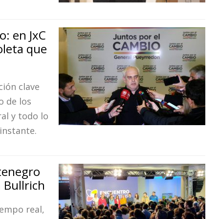
o: en JxC
oleta que
ción clave
o de los
al y todo lo
instante.
tenegro
 Bullrich
iempo real,