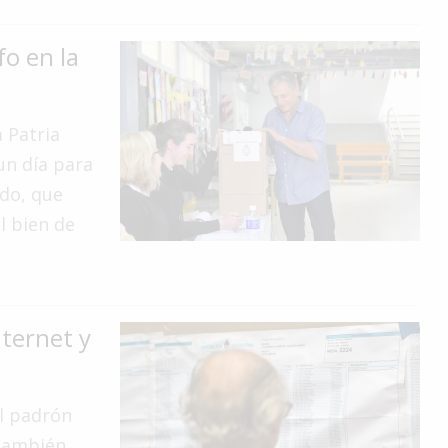
fo en la
a Patria
un día para
do, que
l bien de
nternet y
el padrón
 también