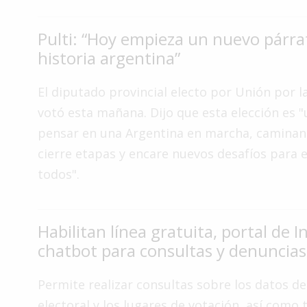
Interés
General
Pulti: “Hoy empieza un nuevo párra
historia argentina”
La
Ciudad
El diputado provincial electo por Unión por l
Deportes
votó esta mañana. Dijo que esta elección es "
Arte
pensar en una Argentina en marcha, caminan
y
cierre etapas y encare nuevos desafíos para e
Espectáculos
todos".
Policiales
Cartelera
Habilitan línea gratuita, portal de I
Fotos
chatbot para consultas y denuncias
de
Familia
Permite realizar consultas sobre los datos d
Clasificados
electoral y los lugares de votación, así como