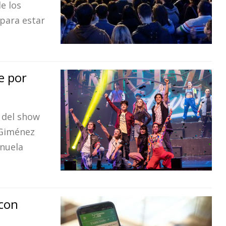
de los
para estar
e por
 del show
 Giménez
anuela
 con