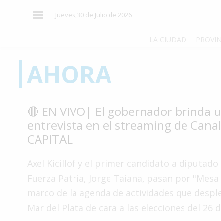
×
Jueves,30 de Julio de 2026
LA CIUDAD
PROVIN
AHORA
El
País
El
🔴 EN VIVO| El gobernador brinda 
Mundo
entrevista en el streaming de Canal
La
CAPITAL
Zona
Cultura
Axel Kicillof y el primer candidato a diputado
Fuerza Patria, Jorge Taiana, pasan por "Mesa 
Tecnología
marco de la agenda de actividades que despl
Gastronomía
Mar del Plata de cara a las elecciones del 26 
Salud