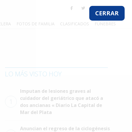
CERRAR
ELERA
FOTOS DE FAMILIA
CLASIFICADOS
FÚNEBRES
LO MÁS VISTO HOY
Imputan de lesiones graves al
cuidador del geriátrico que atacó a
1
dos ancianas « Diario La Capital de
Mar del Plata
Anuncian el regreso de la ciclogénesis