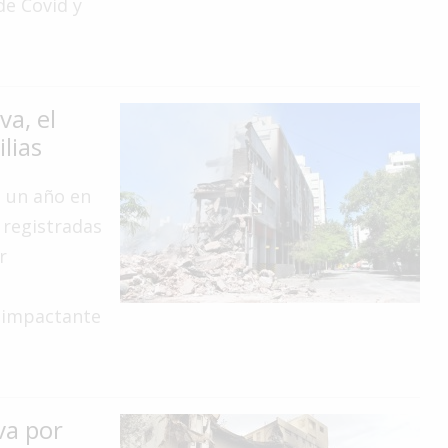
 de Covid y
va, el
lias
e un año en
 registradas
r
 impactante
va por