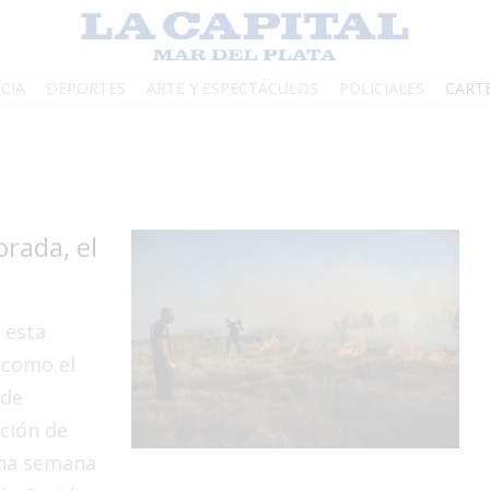
CIA
DEPORTES
ARTE Y ESPECTÁCULOS
POLICIALES
CART
rada, el
ó esta
 como el
 de
ución de
una semana