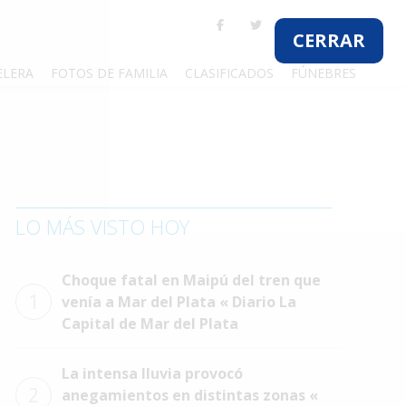
CERRAR
ELERA
FOTOS DE FAMILIA
CLASIFICADOS
FÚNEBRES
LO MÁS VISTO HOY
Choque fatal en Maipú del tren que
1
venía a Mar del Plata « Diario La
Capital de Mar del Plata
La intensa lluvia provocó
2
anegamientos en distintas zonas «