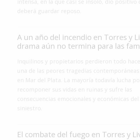
intensa, en la que casi se insoló, dio positivo
Interés
deberá guardar reposo.
General
La
Ciudad
A un año del incendio en Torres y Li
drama aún no termina para las fami
Deportes
Arte
Inquilinos y propietarios perdieron todo hac
y
una de las peores tragedias contemporáneas
Espectáculos
en Mar del Plata. La mayoría todavía lucha po
Policiales
recomponer sus vidas en ruinas y sufre las
Cartelera
consecuencias emocionales y económicas del
Fotos
siniestro.
de
Familia
Clasificados
El combate del fuego en Torres y Li