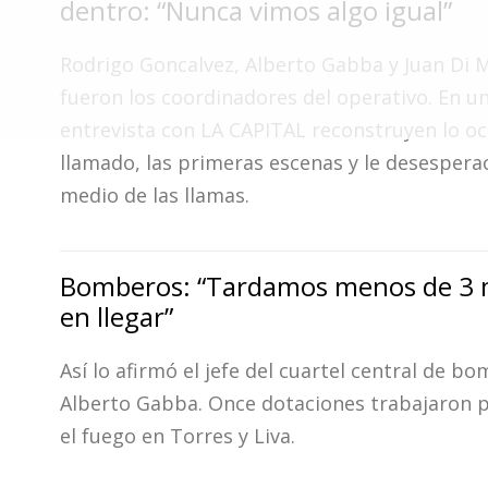
dentro: “Nunca vimos algo igual”
Fúnebres
Rodrigo Goncalvez, Alberto Gabba y Juan Di 
fueron los coordinadores del operativo. En u
entrevista con LA CAPITAL reconstruyen lo ocu
llamado, las primeras escenas y le desespera
medio de las llamas.
Bomberos: “Tardamos menos de 3 
en llegar”
Así lo afirmó el jefe del cuartel central de b
Alberto Gabba. Once dotaciones trabajaron 
el fuego en Torres y Liva.