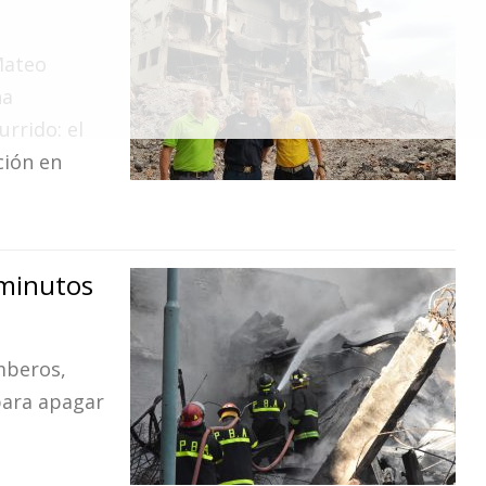
Mateo
na
rrido: el
ción en
minutos
omberos,
para apagar