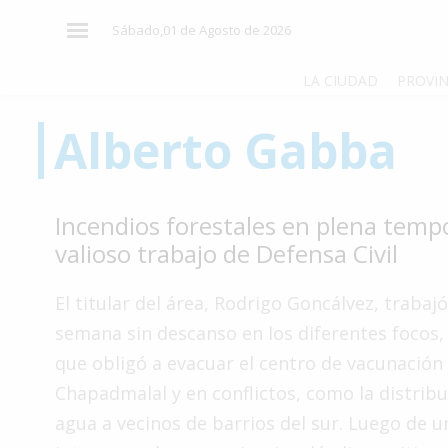
×
Sábado,01 de Agosto de 2026
LA CIUDAD
PROVIN
Alberto Gabba
El
País
El
Incendios forestales en plena tempo
Mundo
valioso trabajo de Defensa Civil
La
Zona
El titular del área, Rodrigo Goncálvez, trabaj
Cultura
semana sin descanso en los diferentes focos,
que obligó a evacuar el centro de vacunación
Tecnología
Chapadmalal y en conflictos, como la distrib
Gastronomía
agua a vecinos de barrios del sur. Luego de 
Salud