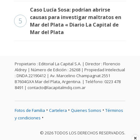
Caso Lucía Sosa: podrían abrirse
causas para investigar maltratos en
5
Mar del Plata « Diario La Capital de
Mar del Plata
Propietario : Editorial La Capital S.A. | Director : Florencio
Aldrey | Número de Edición : 26268 | Propiedad Intelectual
: DNDA 22190412 | Av. Marcelino Champagnat 2551
B7604GXA Mar del Plata, Argentina. | Teléfono: 0223 478
8491 |
contacto@lacapitalmdq.com.ar
•
•
•
Fotos de Familia
Cartelera
Quienes Somos
Términos
•
y condiciones
© 2026 TODOS LOS DERECHOS RESERVADOS.