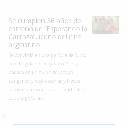
Interés
General
Se cumplen 36 años del
La
estreno de “Esperando la
Ciudad
Carroza”, ícono del cine
Deportes
argentino
Arte
Se convirtió en una película de culto.
y
Fue dirigida por Alejandro Doria,
Espectáculos
basada en un guión de Jacobo
Policiales
Langsner, y dejó escenas y frases
Cartelera
emblemáticas que ya son parte de la
Fotos
cultura popular.
de
Familia
Clasificados