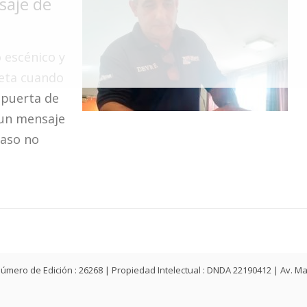
saje de
o escénico y
ieta cuando
 puerta de
 un mensaje
caso no
ey | Número de Edición : 26268 | Propiedad Intelectual : DNDA 22190412 | Av