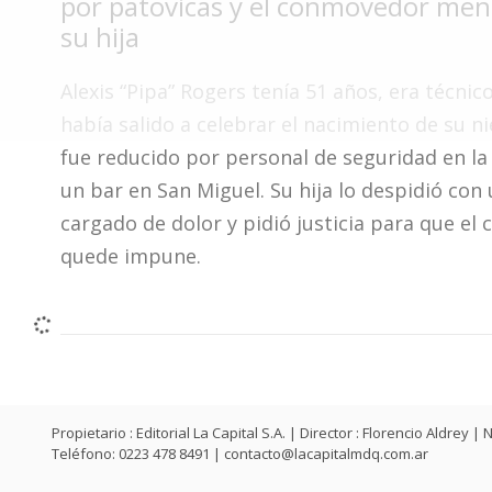
por patovicas y el conmovedor men
Fúnebres
su hija
Alexis “Pipa” Rogers tenía 51 años, era técnic
había salido a celebrar el nacimiento de su n
fue reducido por personal de seguridad en la
un bar en San Miguel. Su hija lo despidió con
cargado de dolor y pidió justicia para que el 
quede impune.
Propietario : Editorial La Capital S.A. | Director : Florencio Aldr
Teléfono: 0223 478 8491 |
contacto@lacapitalmdq.com.ar