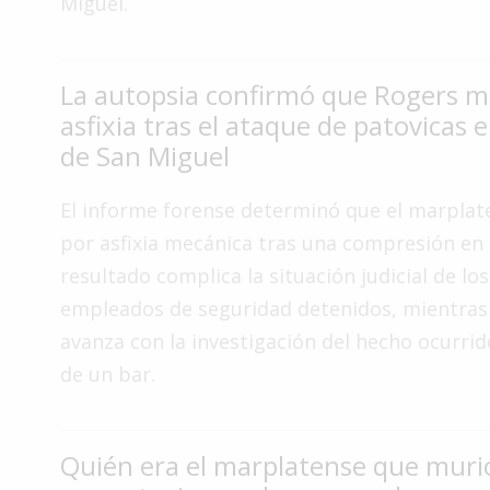
Miguel.
Interés
General
La autopsia confirmó que Rogers m
La
Ciudad
asfixia tras el ataque de patovicas 
de San Miguel
Deportes
Arte
El informe forense determinó que el marplate
y
por asfixia mecánica tras una compresión en e
Espectáculos
resultado complica la situación judicial de lo
Policiales
empleados de seguridad detenidos, mientras l
Cartelera
avanza con la investigación del hecho ocurrido
Fotos
de un bar.
de
Familia
Quién era el marplatense que muri
Clasificados