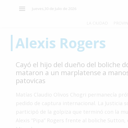
×
Jueves,30 de Julio de 2026
LA CIUDAD
PROVIN
Alexis Rogers
El
País
El
Cayó el hijo del dueño del boliche 
Mundo
mataron a un marplatense a mano
La
patovicas
Zona
Cultura
Matías Claudio Olivos Chogri permanecía pró
pedido de captura internacional. La Justicia 
Tecnología
participó de la golpiza que terminó con la m
Gastronomía
Alexis “Pipa” Rogers frente al boliche Sutton,
Salud