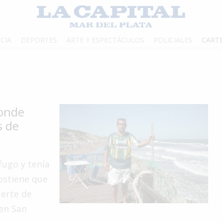
CIA
DEPORTES
ARTE Y ESPECTÁCULOS
POLICIALES
CART
donde
s de
fugo y tenía
sostiene que
uerte de
 en San