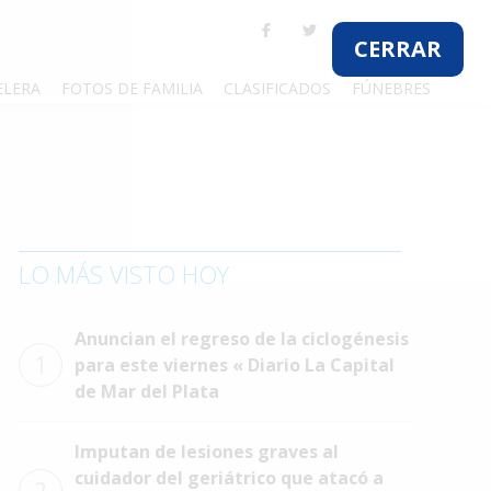
CERRAR
ELERA
FOTOS DE FAMILIA
CLASIFICADOS
FÚNEBRES
LO MÁS VISTO HOY
Anuncian el regreso de la ciclogénesis
1
para este viernes « Diario La Capital
de Mar del Plata
Imputan de lesiones graves al
cuidador del geriátrico que atacó a