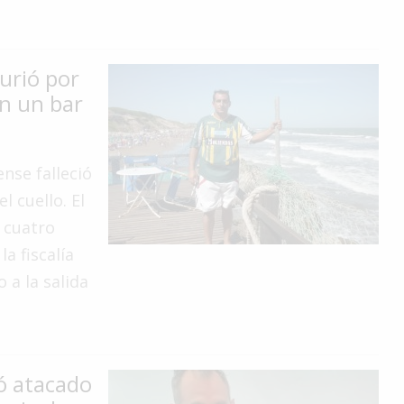
urió por
en un bar
nse falleció
l cuello. El
s cuatro
a fiscalía
 a la salida
ó atacado