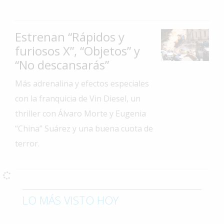
Interés
General
Estrenan “Rápidos y
La
furiosos X”, “Objetos” y
Ciudad
“No descansarás”
Deportes
Más adrenalina y efectos especiales
Arte
con la franquicia de Vin Diesel, un
y
thriller con Álvaro Morte y Eugenia
Espectáculos
“China” Suárez y una buena cuota de
Policiales
terror.
Cartelera
Fotos
de
Familia
LO MÁS VISTO HOY
Clasificados