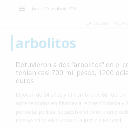
×
Jueves,30 de Julio de 2026
LA CIUDAD
PROVIN
arbolitos
El
País
El
Detuvieron a dos “arbolitos” en el c
Mundo
tenían casi 700 mil pesos, 1200 dól
La
euros
Zona
Cultura
El joven de 24 años y el hombre de 68 fueron
aprehendidos en Rivadavia, entre Córdoba y Sa
Tecnología
personal policial secuestró el dinero en efect
Gastronomía
intervención en el caso a la Justicia Federal.
Salud