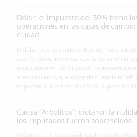
Interés
General
Dólar: el impuesto del 30% frenó la
operaciones en las casas de cambio 
La
ciudad
Ciudad
Deportes
El dólar blue se vende en Mar del Plata a bajo
Arte
casi 77 pesos, mientras que la divisa oficial s
y
estacionada en los 63 pesos. La moneda para
Espectáculos
atesoramiento, que surge de sumarle el 30% 
Policiales
impuesto a la cotización oficial, supera los 8
Cartelera
Fotos
Causa “Arbolitos”: dictaron la nulid
de
Familia
los imputados fueron sobreseidos
Clasificados
El fallo de la Cámara Federal de Mar del Plata