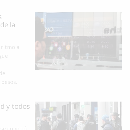
s
de la
 ritmo a
igue
de
1 pesos.
ad y todos
 se conoció