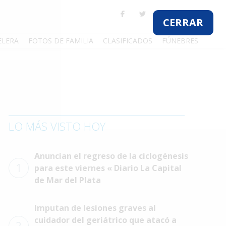
CERRAR
ELERA
FOTOS DE FAMILIA
CLASIFICADOS
FÚNEBRES
LO MÁS VISTO HOY
Anuncian el regreso de la ciclogénesis
1
para este viernes « Diario La Capital
de Mar del Plata
Imputan de lesiones graves al
cuidador del geriátrico que atacó a