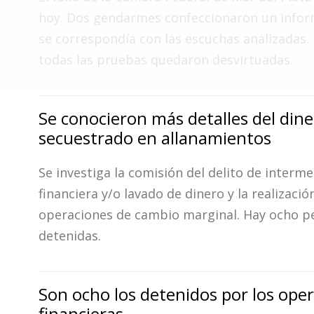
Fúnebres
hoy. Dos gendarmes confeccionaron un info
se correspondía con las escuchas analizadas. D
todas las pruebas quedaron desvirtuadas.
Se conocieron más detalles del din
secuestrado en allanamientos
Se investiga la comisión del delito de interm
financiera y/o lavado de dinero y la realizació
operaciones de cambio marginal. Hay ocho p
detenidas.
Son ocho los detenidos por los oper
financieras