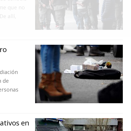
rme que no
e allí,
ero
ediación
n de
ersonas
ativos en