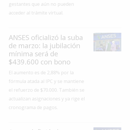
gestantes que aún no pueden
Interés
acceder al trámite virtual.
General
La
Ciudad
ANSES oficializó la suba
Deportes
de marzo: la jubilación
mínima será de
Arte
y
$439.600 con bono
Espectáculos
El aumento es de 2,88% por la
Policiales
fórmula atada al IPC y se mantiene
Cartelera
el refuerzo de $70.000. También se
actualizan asignaciones y ya rige el
Fotos
de
cronograma de pagos.
Familia
Clasificados