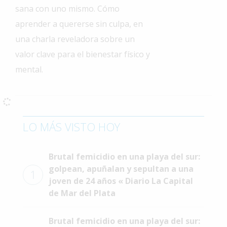
sana con uno mismo. Cómo
Interés
aprender a quererse sin culpa, en
General
una charla reveladora sobre un
La
valor clave para el bienestar físico y
Ciudad
mental.
Deportes
Arte
y
Espectáculos
LO MÁS VISTO HOY
Policiales
Cartelera
Brutal femicidio en una playa del sur:
golpean, apuñalan y sepultan a una
Fotos
1
joven de 24 años « Diario La Capital
de
de Mar del Plata
Familia
Clasificados
Brutal femicidio en una playa del sur: