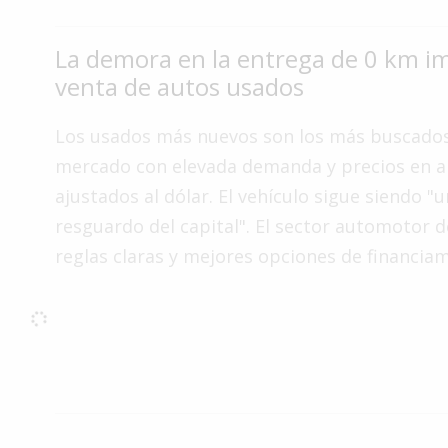
Interés
General
La demora en la entrega de 0 km im
venta de autos usados
La
Ciudad
Los usados más nuevos son los más buscados
Deportes
mercado con elevada demanda y precios en a
Arte
ajustados al dólar. El vehículo sigue siendo 
y
resguardo del capital". El sector automotor
Espectáculos
reglas claras y mejores opciones de financiam
Policiales
Cartelera
Fotos
de
Familia
Clasificados