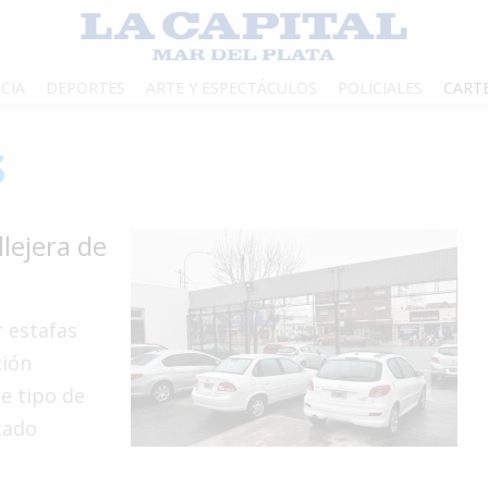
CIA
DEPORTES
ARTE Y ESPECTÁCULOS
POLICIALES
CART
s
llejera de
r estafas
ción
e tipo de
cado