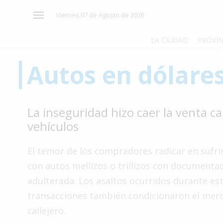
×
Viernes,07 de Agosto de 2026
LA CIUDAD
PROVIN
Autos en dólare
El
País
El
La inseguridad hizo caer la venta ca
Mundo
vehículos
La
Zona
El temor de los compradores radicar en sufri
Cultura
con autos mellizos o trillizos con documenta
adulterada. Los asaltos ocurridos durante est
Tecnología
transacciones también condicionaron el mer
Gastronomía
callejero.
Salud