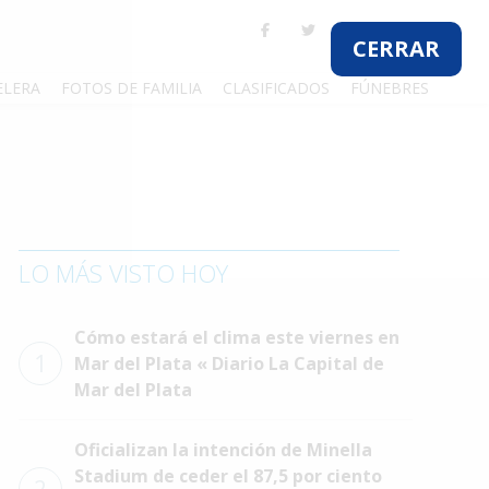
CERRAR
ELERA
FOTOS DE FAMILIA
CLASIFICADOS
FÚNEBRES
LO MÁS VISTO HOY
Cómo estará el clima este viernes en
1
Mar del Plata « Diario La Capital de
Mar del Plata
Oficializan la intención de Minella
Stadium de ceder el 87,5 por ciento