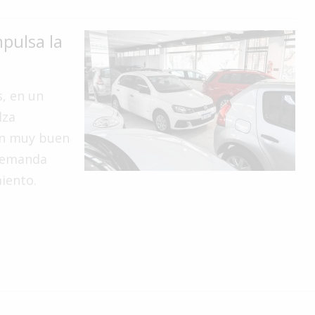
pulsa la
, en un
lza
"un muy buen
 demanda
iento.