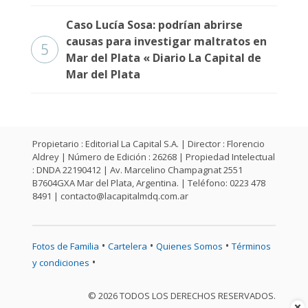
Caso Lucía Sosa: podrían abrirse
causas para investigar maltratos en
5
Mar del Plata « Diario La Capital de
Mar del Plata
Propietario : Editorial La Capital S.A. | Director : Florencio
Aldrey | Número de Edición : 26268 | Propiedad Intelectual
: DNDA 22190412 | Av. Marcelino Champagnat 2551
B7604GXA Mar del Plata, Argentina. | Teléfono: 0223 478
8491 |
contacto@lacapitalmdq.com.ar
•
•
•
Fotos de Familia
Cartelera
Quienes Somos
Términos
•
y condiciones
© 2026 TODOS LOS DERECHOS RESERVADOS.