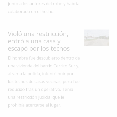
junto a los autores del robo y habría
Interés
colaborado en el hecho.
General
La
Ciudad
Violó una restricción,
Deportes
entró a una casa y
escapó por los techos
Arte
y
El hombre fue descubierto dentro de
Espectáculos
una vivienda del barrio Cerrito Sur y,
Policiales
al ver a la policía, intentó huir por
Cartelera
los techos de casas vecinas, pero fue
Fotos
reducido tras un operativo. Tenía
de
una restricción judicial que le
Familia
prohibía acercarse al lugar.
Clasificados