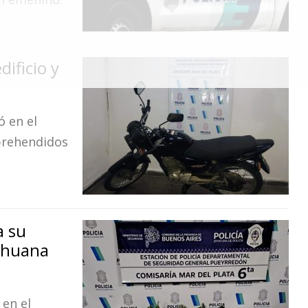
ificio y
ó en el
prehendidos
a su
rihuana
 en el