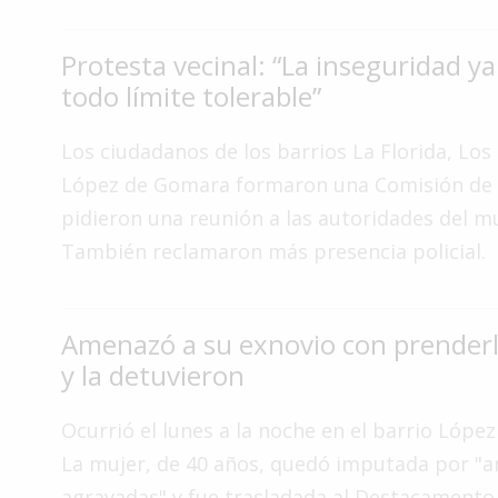
Interés
General
Protesta vecinal: “La inseguridad y
todo límite tolerable”
La
Ciudad
Los ciudadanos de los barrios La Florida, Los 
Deportes
López de Gomara formaron una Comisión de 
Arte
pidieron una reunión a las autoridades del mu
y
También reclamaron más presencia policial.
Espectáculos
Policiales
Cartelera
Amenazó a su exnovio con prender
y la detuvieron
Fotos
de
Familia
Ocurrió el lunes a la noche en el barrio Lópe
La mujer, de 40 años, quedó imputada por "
Clasificados
agravadas" y fue trasladada al Destacamento