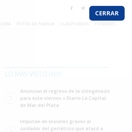
CERRAR
ELERA
FOTOS DE FAMILIA
CLASIFICADOS
FÚNEBRES
LO MÁS VISTO HOY
Anuncian el regreso de la ciclogénesis
1
para este viernes « Diario La Capital
de Mar del Plata
Imputan de lesiones graves al
cuidador del geriátrico que atacó a