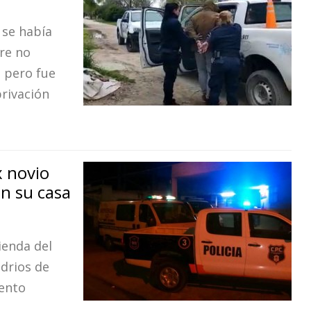
 se había
re no
s pero fue
privación
x novio
en su casa
ienda del
drios de
ento