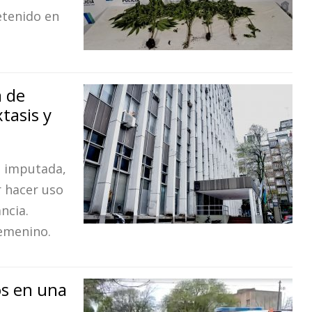
etenido en
a de
tasis y
la imputada,
r hacer uso
ncia.
emenino.
os en una