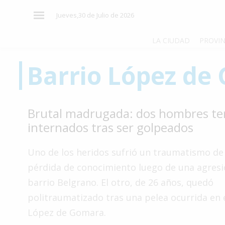
×
Jueves,30 de Julio de 2026
LA CIUDAD
PROVIN
Barrio López de
El
País
El
Brutal madrugada: dos hombres t
Mundo
internados tras ser golpeados
La
Zona
Uno de los heridos sufrió un traumatismo de
Cultura
pérdida de conocimiento luego de una agresi
barrio Belgrano. El otro, de 26 años, quedó
Tecnología
politraumatizado tras una pelea ocurrida en 
Gastronomía
López de Gomara.
Salud