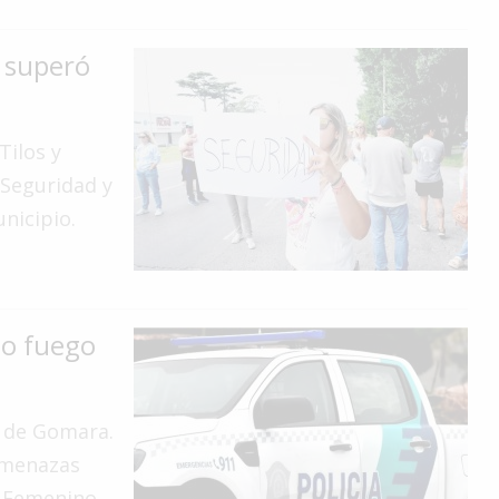
a superó
Tilos y
Seguridad y
nicipio.
lo fuego
z de Gomara.
amenazas
 Femenino.