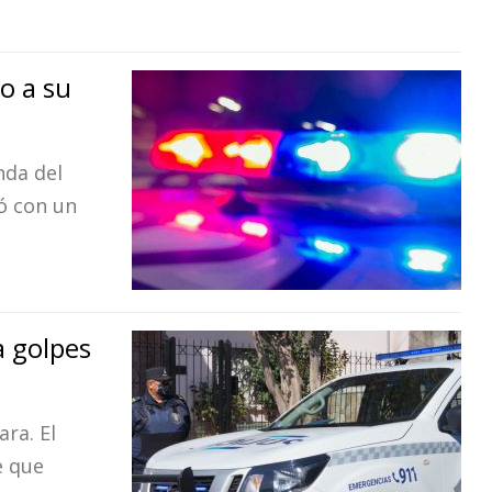
o a su
nda del
ó con un
a golpes
ra. El
e que