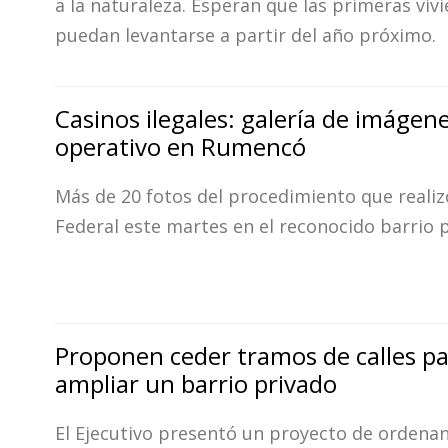
a la naturaleza. Esperan que las primeras viv
Interés
puedan levantarse a partir del año próximo.
General
La
Ciudad
Casinos ilegales: galería de imágene
operativo en Rumencó
Deportes
Arte
Más de 20 fotos del procedimiento que realizó
y
Federal este martes en el reconocido barrio p
Espectáculos
Policiales
Cartelera
Fotos
Proponen ceder tramos de calles p
de
ampliar un barrio privado
Familia
Clasificados
El Ejecutivo presentó un proyecto de ordena