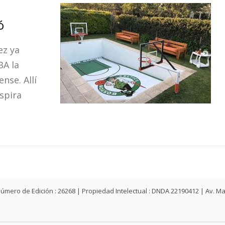
ó
ez ya
BA la
nse. Allí
espira
ey | Número de Edición : 26268 | Propiedad Intelectual : DNDA 22190412 | Av