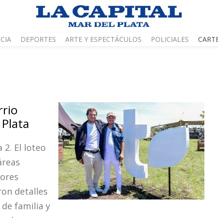
CIA
DEPORTES
ARTE Y ESPECTÁCULOS
POLICIALES
CART
rrio
 Plata
 2. El loteo
áreas
dores
on detalles
de familia y