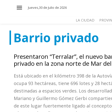
×
Jueves,30 de Julio de 2026
LA CIUDAD
PROVIN
Barrio privado
El
País
El
Presentaron “Terralar”, el nuevo ba
Mundo
privado en la zona norte de Mar del
La
Zona
Está ubicado en el kilómetro 398 de la Autovía
Cultura
ocupa 93 hectáreas, tiene 696 lotes y 28 hect
destinadas a espacios verdes. Los desarrolla
Tecnología
Mariano y Guillermo Gómez Gerbi compartier
Gastronomía
de este lugar fuertemente ligado al concepto 
Salud