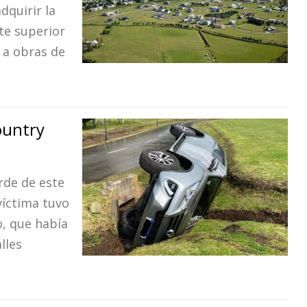
dquirir la
te superior
á a obras de
ountry
arde de este
víctima tuvo
o, que había
lles