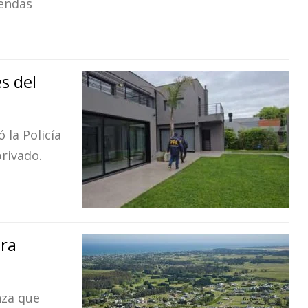
iendas
s del
 la Policía
rivado.
ara
nza que