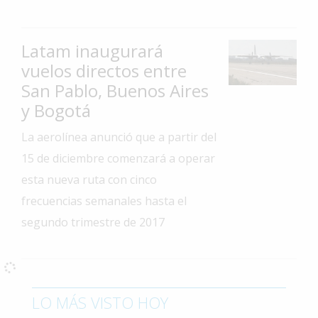
Interés
General
Latam inaugurará
La
vuelos directos entre
Ciudad
San Pablo, Buenos Aires
Deportes
y Bogotá
Arte
La aerolínea anunció que a partir del
y
15 de diciembre comenzará a operar
Espectáculos
esta nueva ruta con cinco
Policiales
frecuencias semanales hasta el
Cartelera
segundo trimestre de 2017
Fotos
de
Familia
Clasificados
LO MÁS VISTO HOY