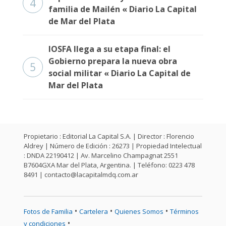
4
familia de Mailén « Diario La Capital
de Mar del Plata
IOSFA llega a su etapa final: el
Gobierno prepara la nueva obra
5
social militar « Diario La Capital de
Mar del Plata
Propietario : Editorial La Capital S.A. | Director : Florencio
Aldrey | Número de Edición : 26273 | Propiedad Intelectual
: DNDA 22190412 | Av. Marcelino Champagnat 2551
B7604GXA Mar del Plata, Argentina. | Teléfono: 0223 478
8491 |
contacto@lacapitalmdq.com.ar
•
•
•
Fotos de Familia
Cartelera
Quienes Somos
Términos
•
y condiciones