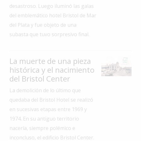
desastroso. Luego iluminó las galas
Interés
del emblemático hotel Bristol de Mar
General
del Plata y fue objeto de una
La
subasta que tuvo sorpresivo final.
Ciudad
Deportes
Arte
La muerte de una pieza
y
histórica y el nacimiento
Espectáculos
del Bristol Center
Policiales
La demolición de lo último que
Cartelera
quedaba del Bristol Hotel se realizó
Fotos
en sucesivas etapas entre 1969 y
de
1974. En su antiguo territorio
Familia
nacería, siempre polémico e
Clasificados
inconcluso, el edificio Bristol Center.