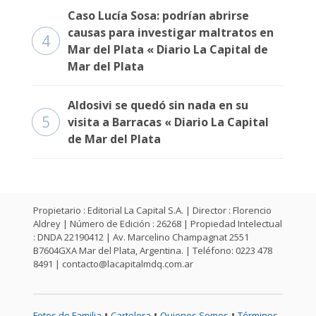
Caso Lucía Sosa: podrían abrirse
causas para investigar maltratos en
4
Mar del Plata « Diario La Capital de
Mar del Plata
Aldosivi se quedó sin nada en su
5
visita a Barracas « Diario La Capital
de Mar del Plata
Propietario : Editorial La Capital S.A. | Director : Florencio
Aldrey | Número de Edición : 26268 | Propiedad Intelectual
: DNDA 22190412 | Av. Marcelino Champagnat 2551
B7604GXA Mar del Plata, Argentina. | Teléfono: 0223 478
8491 |
contacto@lacapitalmdq.com.ar
•
•
•
Fotos de Familia
Cartelera
Quienes Somos
Términos