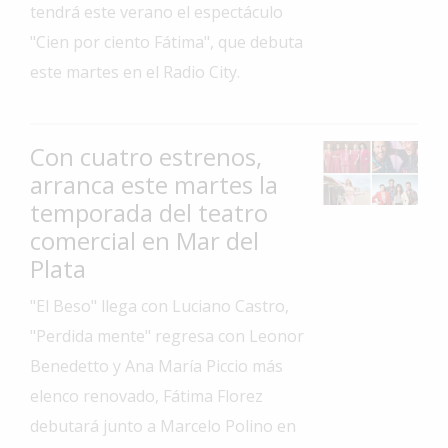
tendrá este verano el espectáculo
Interés
"Cien por ciento Fátima", que debuta
General
este martes en el Radio City.
La
Ciudad
Deportes
Con cuatro estrenos,
arranca este martes la
Arte
y
temporada del teatro
Espectáculos
comercial en Mar del
Plata
Policiales
Cartelera
"El Beso" llega con Luciano Castro,
"Perdida mente" regresa con Leonor
Fotos
de
Benedetto y Ana María Piccio más
Familia
elenco renovado, Fátima Florez
Clasificados
debutará junto a Marcelo Polino en