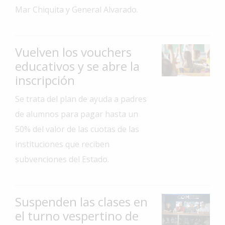
Mar Chiquita y General Alvarado.
Interés
General
La
Vuelven los vouchers
Ciudad
educativos y se abre la
Deportes
inscripción
Arte
Se trata del plan de ayuda a padres
y
de alumnos para pagar hasta un
Espectáculos
50% del valor de las cuotas de las
Policiales
instituciones que reciben
Cartelera
subvenciones del Estado.
Fotos
de
Familia
Suspenden las clases en
Clasificados
el turno vespertino de