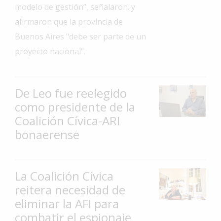
modelo de gestión”, señalaron. y
Interés
afirmaron que la provincia de
General
Buenos Aires "debe ser parte de un
La
proyecto nacional".
Ciudad
Deportes
De Leo fue reelegido
Arte
y
como presidente de la
Espectáculos
Coalición Cívica-ARI
Policiales
bonaerense
Cartelera
Fotos
La Coalición Cívica
de
reitera necesidad de
Familia
eliminar la AFI para
Clasificados
combatir el espionaje