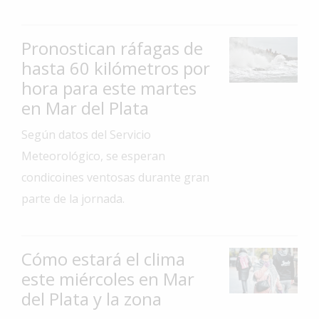
Interés
General
Pronostican ráfagas de
La
hasta 60 kilómetros por
Ciudad
hora para este martes
en Mar del Plata
Deportes
Arte
Según datos del Servicio
y
Meteorológico, se esperan
Espectáculos
condicoines ventosas durante gran
Policiales
parte de la jornada.
Cartelera
Fotos
Cómo estará el clima
de
Familia
este miércoles en Mar
del Plata y la zona
Clasificados