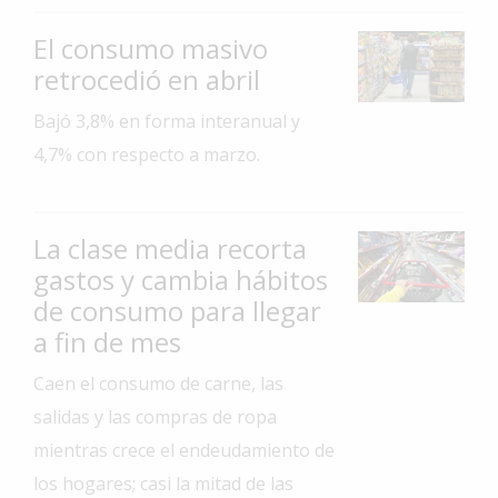
Interés
El consumo masivo
General
retrocedió en abril
La
Bajó 3,8% en forma interanual y
Ciudad
4,7% con respecto a marzo.
Deportes
Arte
y
La clase media recorta
Espectáculos
gastos y cambia hábitos
Policiales
de consumo para llegar
a fin de mes
Cartelera
Fotos
Caen el consumo de carne, las
de
salidas y las compras de ropa
Familia
mientras crece el endeudamiento de
Clasificados
los hogares; casi la mitad de las