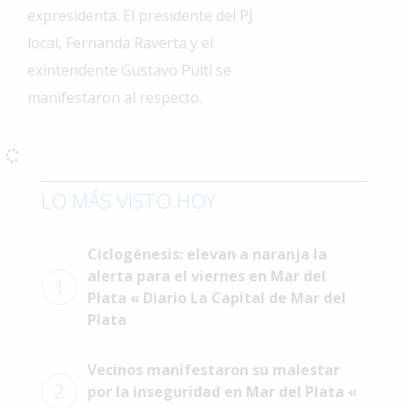
expresidenta. El presidente del PJ
Interés
local, Fernanda Raverta y el
General
exintendente Gustavo Pulti se
La
manifestaron al respecto.
Ciudad
Deportes
Arte
y
LO MÁS VISTO HOY
Espectáculos
Policiales
Ciclogénesis: elevan a naranja la
Cartelera
alerta para el viernes en Mar del
1
Plata « Diario La Capital de Mar del
Fotos
Plata
de
Familia
Vecinos manifestaron su malestar
Clasificados
2
por la inseguridad en Mar del Plata «