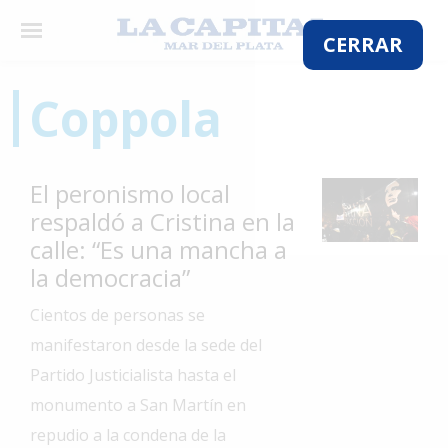
×
CERRAR
Coppola
El
País
El peronismo local
El
respaldó a Cristina en la
Mundo
calle: “Es una mancha a
La
la democracia”
Zona
Cientos de personas se
Cultura
manifestaron desde la sede del
Tecnología
Partido Justicialista hasta el
Gastronomía
monumento a San Martín en
repudio a la condena de la
Salud