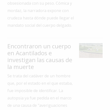
obsesionada con su peso. Cómica y
Interés
mordaz, la narradora expone con
General
crudeza hasta dónde puede llegar el
La
mandato social del cuerpo delgado.
Ciudad
Deportes
Encontraron un cuerpo
Arte
y
en Acantilados e
Espectáculos
investigan las causas de
Policiales
la muerte
Cartelera
Se trata del cadáver de un hombre
que, por el estado en el que estaba,
Fotos
de
fue imposible de identificar. La
Familia
autopsia ya fue pedida en el marco
Clasificados
de una causa de "averiguaciones