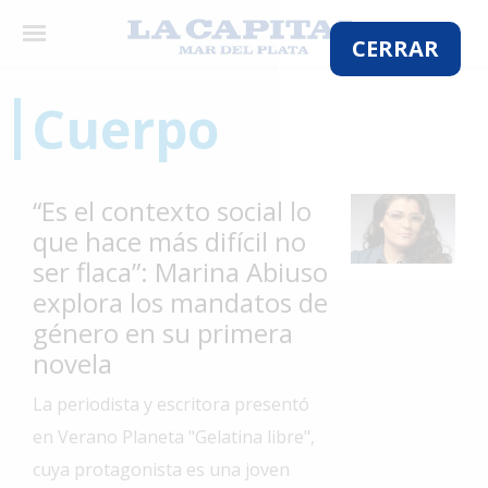
×
CERRAR
Cuerpo
El
País
“Es el contexto social lo
El
que hace más difícil no
Mundo
ser flaca”: Marina Abiuso
La
explora los mandatos de
Zona
género en su primera
Cultura
novela
Tecnología
La periodista y escritora presentó
en Verano Planeta "Gelatina libre",
Gastronomía
cuya protagonista es una joven
Salud