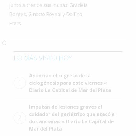
junto a tres de sus musas: Graciela
Interés
Borges, Ginette Reynal y Delfina
General
Frers.
La
Ciudad
Deportes
Arte
LO MÁS VISTO HOY
y
Espectáculos
Anuncian el regreso de la
Policiales
1
ciclogénesis para este viernes «
Diario La Capital de Mar del Plata
Cartelera
Fotos
Imputan de lesiones graves al
de
cuidador del geriátrico que atacó a
Familia
2
dos ancianas « Diario La Capital de
Clasificados
Mar del Plata