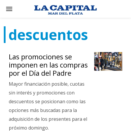
×
descuentos
El
País
Las promociones se
El
imponen en las compras
Mundo
por el Día del Padre
La
Mayor financiación posible, cuotas
Zona
sin interés y promociones con
Cultura
descuentos se posicionan como las
Tecnología
opciones más buscadas para la
Gastronomía
adquisición de los presentes para el
próximo domingo.
Salud