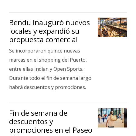
Interés
General
Bendu inauguró nuevos
La
locales y expandió su
Ciudad
propuesta comercial
Deportes
Se incorporaron quince nuevas
Arte
marcas en el shopping del Puerto,
y
entre ellas Indian y Open Sports.
Espectáculos
Durante todo el fin de semana largo
Policiales
habrá descuentos y promociones.
Cartelera
Fotos
de
Fin de semana de
Familia
descuentos y
Clasificados
promociones en el Paseo