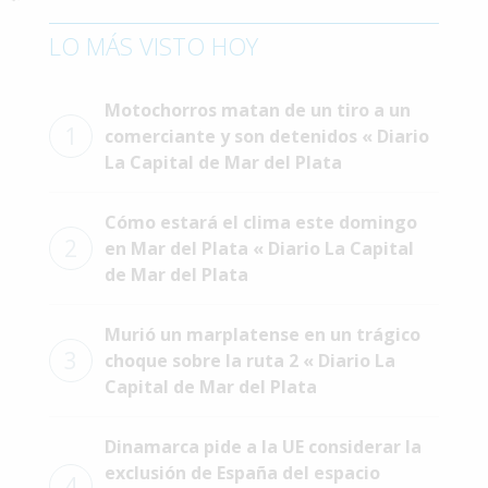
Interés
LO MÁS VISTO HOY
General
La
Motochorros matan de un tiro a un
Ciudad
1
comerciante y son detenidos « Diario
Deportes
La Capital de Mar del Plata
Arte
Cómo estará el clima este domingo
y
2
Espectáculos
en Mar del Plata « Diario La Capital
de Mar del Plata
Policiales
Cartelera
Murió un marplatense en un trágico
3
choque sobre la ruta 2 « Diario La
Fotos
Capital de Mar del Plata
de
Familia
Dinamarca pide a la UE considerar la
Clasificados
exclusión de España del espacio
4