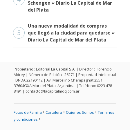
Schengen « Diario La Capital de Mar
Fúnebres
del Plata
Una nueva modalidad de compras
5
que llegó a la ciudad para quedarse «
Diario La Capital de Mar del Plata
Propietario : Editorial La Capital S.A. | Director : Florencio
Aldrey | Número de Edición : 26271 | Propiedad Intelectual
: DNDA 22190412 | Av. Marcelino Champagnat 2551
B7604GXA Mar del Plata, Argentina. | Teléfono: 0223 478
8491 |
contacto@lacapitalmdq.com.ar
•
•
•
Fotos de Familia
Cartelera
Quienes Somos
Términos
•
y condiciones