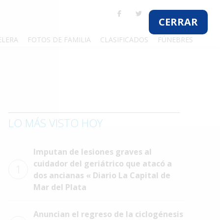
CERRAR
ELERA
FOTOS DE FAMILIA
CLASIFICADOS
FÚNEBRES
LO MÁS VISTO HOY
Imputan de lesiones graves al
cuidador del geriátrico que atacó a
1
dos ancianas « Diario La Capital de
Mar del Plata
Anuncian el regreso de la ciclogénesis