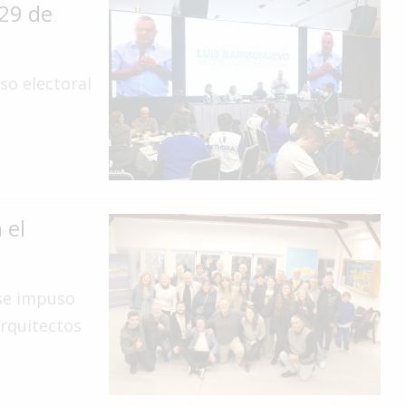
 29 de
eso electoral
 el
 se impuso
Arquitectos