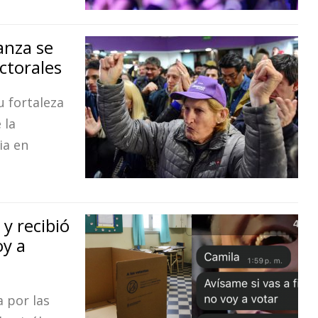
anza se
ctorales
u fortaleza
 la
ia en
 y recibió
oy a
a por las