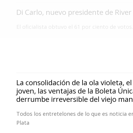
Fúnebres
Di Carlo, nuevo presidente de River
El oficialista obtuvo el 61 por ciento de votos.
La consolidación de la ola violeta, e
joven, las ventajas de la Boleta Únic
derrumbe irreversible del viejo ma
Todos los entretelones de lo que es noticia e
Plata