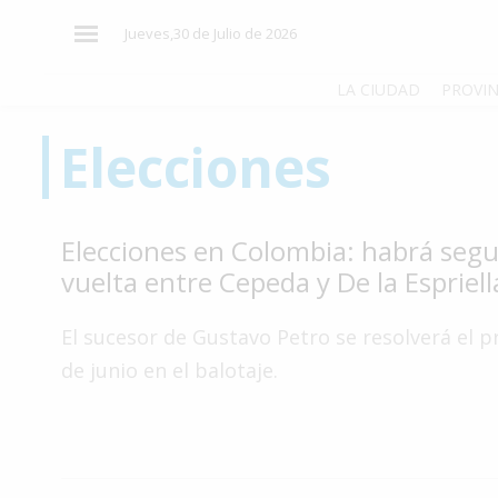
×
Jueves,30 de Julio de 2026
LA CIUDAD
PROVIN
Elecciones
El
País
El
Elecciones en Colombia: habrá seg
Mundo
vuelta entre Cepeda y De la Espriell
La
Zona
El sucesor de Gustavo Petro se resolverá el 
Cultura
de junio en el balotaje.
Tecnología
Gastronomía
Salud