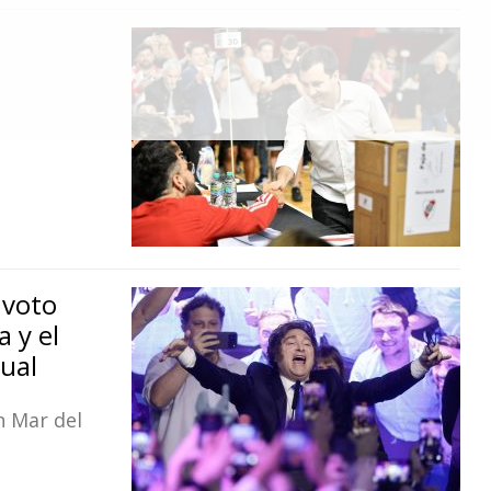
l voto
a y el
nual
n Mar del