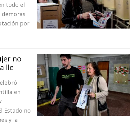
n todo el
e demoras
ptación por
ujer no
aille
celebró
tilla en
y
El Estado no
es y la