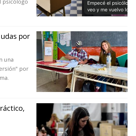
l psicólogo
 dudas por
en una
persión" por
ema.
ráctico,