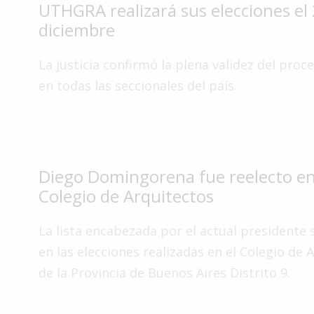
UTHGRA realizará sus elecciones el
Interés
diciembre
General
La
La justicia confirmó la plena validez del proc
Ciudad
en todas las seccionales del país.
Deportes
Arte
y
Espectáculos
Diego Domingorena fue reelecto en
Policiales
Colegio de Arquitectos
Cartelera
La lista encabezada por el actual presidente
Fotos
en las elecciones realizadas en el Colegio de 
de
Familia
de la Provincia de Buenos Aires Distrito 9.
Clasificados