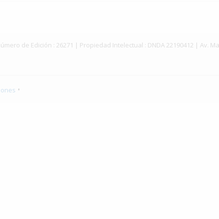
ey | Número de Edición : 26271 | Propiedad Intelectual : DNDA 22190412 | Av
•
iones