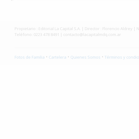
Interés
General
La
Propietario : Editorial La Capital S.A. | Director : Florencio Aldr
Ciudad
Teléfono: 0223 478 8491 |
contacto@lacapitalmdq.com.ar
Deportes
•
•
•
Arte
Fotos de Familia
Cartelera
Quienes Somos
Términos y condic
y
Espectáculos
Policiales
Cartelera
Fotos
de
Familia
Clasificados