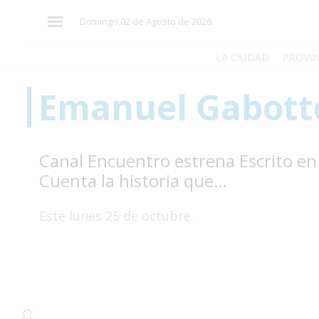
×
Domingo,02 de Agosto de 2026
LA CIUDAD
PROVIN
Emanuel Gabott
El
País
El
Canal Encuentro estrena Escrito en 
Mundo
Cuenta la historia que…
La
Zona
Este lunes 25 de octubre.
Cultura
Tecnología
Gastronomía
Salud