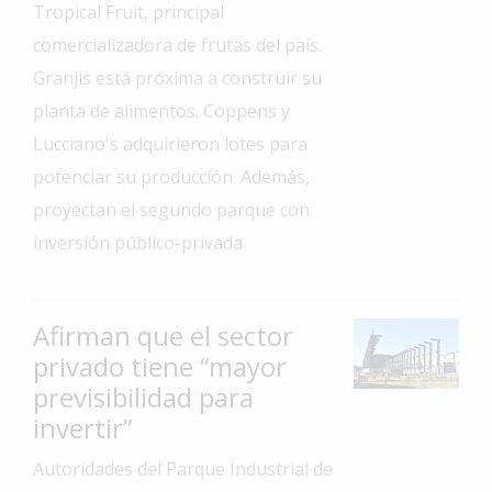
Tropical Fruit, principal
Interés
comercializadora de frutas del país.
General
Granjis está próxima a construir su
La
planta de alimentos. Coppens y
Ciudad
Lucciano's adquirieron lotes para
Deportes
potenciar su producción. Además,
Arte
proyectan el segundo parque con
y
inversión público-privada.
Espectáculos
Policiales
Afirman que el sector
Cartelera
privado tiene “mayor
Fotos
previsibilidad para
de
Familia
invertir”
Clasificados
Autoridades del Parque Industrial de