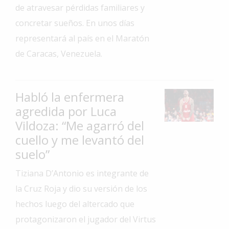
de atravesar pérdidas familiares y
Interés
concretar sueños. En unos días
General
representará al país en el Maratón
La
de Caracas, Venezuela.
Ciudad
Deportes
Habló la enfermera
Arte
y
agredida por Luca
Espectáculos
Vildoza: “Me agarró del
Policiales
cuello y me levantó del
suelo”
Cartelera
Tiziana D’Antonio es integrante de
Fotos
de
la Cruz Roja y dio su versión de los
Familia
hechos luego del altercado que
Clasificados
protagonizaron el jugador del Virtus