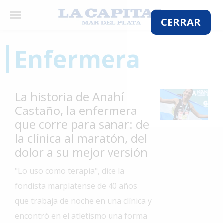
×
CERRAR
Enfermera
El
País
La historia de Anahí
El
Castaño, la enfermera
Mundo
que corre para sanar: de
La
la clínica al maratón, del
Zona
dolor a su mejor versión
Cultura
"Lo uso como terapia", dice la
Tecnología
fondista marplatense de 40 años
Gastronomía
que trabaja de noche en una clínica y
encontró en el atletismo una forma
Salud