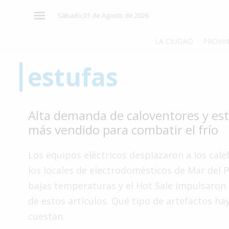
×
Sábado,01 de Agosto de 2026
LA CIUDAD
PROVIN
estufas
El
País
El
Alta demanda de caloventores y est
Mundo
más vendido para combatir el frío
La
Zona
Los equipos eléctricos desplazaron a los cale
Cultura
los locales de electrodomésticos de Mar del P
bajas temperaturas y el Hot Sale impulsaron
Tecnología
de estos artículos. Qué tipo de artefactos ha
Gastronomía
cuestan.
Salud