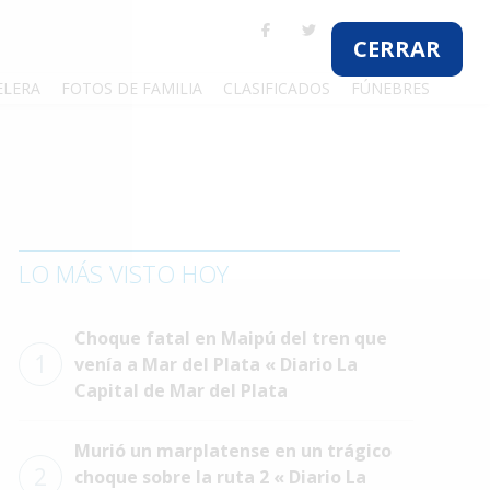
CERRAR
ELERA
FOTOS DE FAMILIA
CLASIFICADOS
FÚNEBRES
LO MÁS VISTO HOY
Choque fatal en Maipú del tren que
1
venía a Mar del Plata « Diario La
Capital de Mar del Plata
Murió un marplatense en un trágico
2
choque sobre la ruta 2 « Diario La