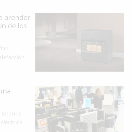
e prender
ón de los
edad
alefacción
 una
 Interior
 eléctrica