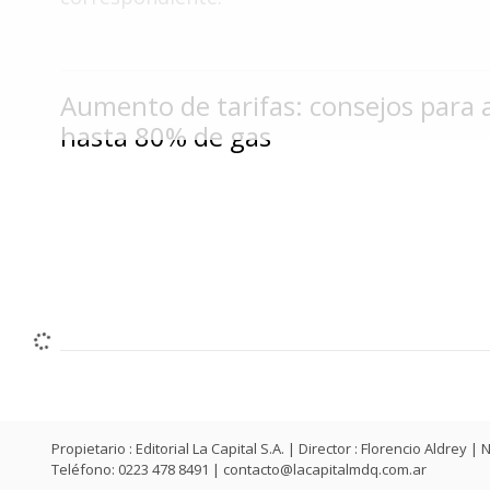
Fúnebres
Aumento de tarifas: consejos para 
hasta 80% de gas
Propietario : Editorial La Capital S.A. | Director : Florencio Aldr
Teléfono: 0223 478 8491 |
contacto@lacapitalmdq.com.ar