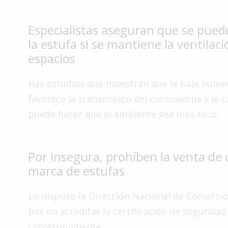
Interés
General
Especialistas aseguran que se pued
la estufa si se mantiene la ventilaci
La
Ciudad
espacios
Deportes
Hay estudios que muestran que la baja hum
Arte
favorece la transmisión del coronavirus y la c
y
puede hacer que el ambiente sea más seco.
Espectáculos
Policiales
Por insegura, prohíben la venta de
Cartelera
marca de estufas
Fotos
de
Familia
Lo dispuso la Dirección Nacional de Comercio
por no acreditar la certificación de seguridad
Clasificados
correspondiente.