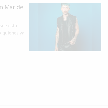
en Mar del
sde esta
A quienes ya