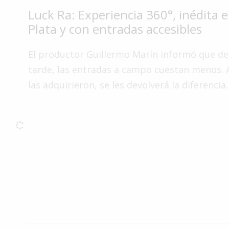
Luck Ra: Experiencia 360°, inédita 
Interés
General
Plata y con entradas accesibles
La
El productor Guillermo Marín informó que de
Ciudad
tarde, las entradas a campo cuestan menos. 
Deportes
las adquirieron, se les devolverá la diferencia.
Arte
y
Espectáculos
Policiales
Cartelera
Fotos
de
Familia
Clasificados