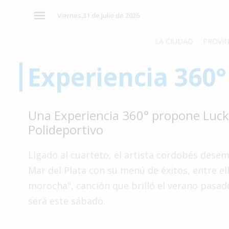
×
Viernes,31 de Julio de 2026
LA CIUDAD
PROVIN
Experiencia 360°
El
País
El
Una Experiencia 360° propone Luck
Mundo
Polideportivo
La
Zona
Ligado al cuarteto, el artista cordobés dese
Cultura
Mar del Plata con su menú de éxitos, entre el
morocha", canción que brilló el verano pasad
Tecnología
será este sábado.
Gastronomía
Salud