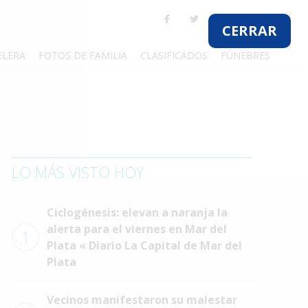
CERRAR
ELERA
FOTOS DE FAMILIA
CLASIFICADOS
FÚNEBRES
LO MÁS VISTO HOY
Ciclogénesis: elevan a naranja la
alerta para el viernes en Mar del
1
Plata « Diario La Capital de Mar del
Plata
Vecinos manifestaron su malestar