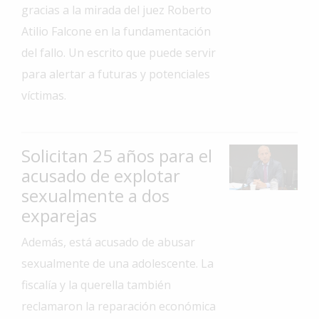
gracias a la mirada del juez Roberto
Interés
Atilio Falcone en la fundamentación
General
del fallo. Un escrito que puede servir
La
para alertar a futuras y potenciales
Ciudad
víctimas.
Deportes
Arte
y
Solicitan 25 años para el
Espectáculos
acusado de explotar
Policiales
sexualmente a dos
exparejas
Cartelera
Además, está acusado de abusar
Fotos
de
sexualmente de una adolescente. La
Familia
fiscalía y la querella también
Clasificados
reclamaron la reparación económica