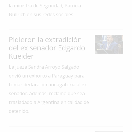
la ministra de Seguridad, Patricia
Interés
Bullrich en sus redes sociales.
General
La
Ciudad
Pidieron la extradición
Deportes
del ex senador Edgardo
Kueider
Arte
y
La jueza Sandra Arroyo Salgado
Espectáculos
envió un exhorto a Paraguay para
Policiales
tomar declaración indagatoria al ex
Cartelera
senador. Además, reclamó que sea
Fotos
trasladado a Argentina en calidad de
de
detenido.
Familia
Clasificados