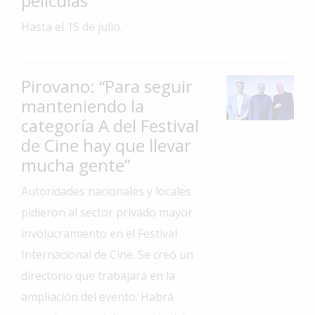
películas
Interés
Hasta el 15 de julio.
General
La
Ciudad
Pirovano: “Para seguir
manteniendo la
Deportes
categoría A del Festival
Arte
de Cine hay que llevar
y
Espectáculos
mucha gente”
Policiales
Autoridades nacionales y locales
pidieron al sector privado mayor
Cartelera
involucramiento en el Festival
Fotos
Internacional de Cine. Se creó un
de
Familia
directorio que trabajará en la
Clasificados
ampliación del evento. Habrá