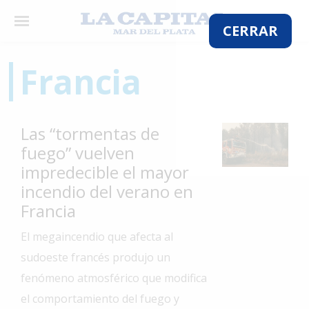
×
CERRAR
Francia
El
País
Las “tormentas de
El
fuego” vuelven
Mundo
impredecible el mayor
La
incendio del verano en
Zona
Francia
Cultura
El megaincendio que afecta al
Tecnología
sudoeste francés produjo un
Gastronomía
fenómeno atmosférico que modifica
el comportamiento del fuego y
Salud