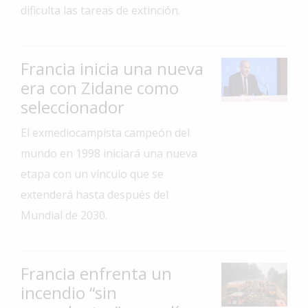
dificulta las tareas de extinción.
Interés
General
La
Francia inicia una nueva
Ciudad
era con Zidane como
Deportes
seleccionador
Arte
El exmediocampista campeón del
y
mundo en 1998 iniciará una nueva
Espectáculos
etapa con un vínculo que se
Policiales
extenderá hasta después del
Cartelera
Mundial de 2030.
Fotos
de
Familia
Francia enfrenta un
incendio “sin
Clasificados