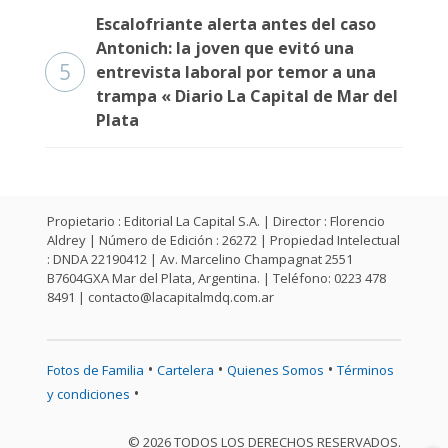
Escalofriante alerta antes del caso
Antonich: la joven que evitó una
5
entrevista laboral por temor a una
trampa « Diario La Capital de Mar del
Plata
Propietario : Editorial La Capital S.A. | Director : Florencio
Aldrey | Número de Edición : 26272 | Propiedad Intelectual
: DNDA 22190412 | Av. Marcelino Champagnat 2551
B7604GXA Mar del Plata, Argentina. | Teléfono: 0223 478
8491 |
contacto@lacapitalmdq.com.ar
•
•
•
Fotos de Familia
Cartelera
Quienes Somos
Términos
•
y condiciones
© 2026 TODOS LOS DERECHOS RESERVADOS.