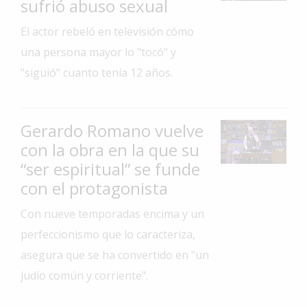
sufrió abuso sexual
Interés
El actor rebeló en televisión cómo
General
una persona mayor lo "tocó" y
La
"siguió" cuanto tenía 12 años.
Ciudad
Deportes
Gerardo Romano vuelve
Arte
y
con la obra en la que su
Espectáculos
“ser espiritual” se funde
Policiales
con el protagonista
Cartelera
Con nueve temporadas encima y un
Fotos
perfeccionismo que lo caracteriza,
de
asegura que se ha convertido en "un
Familia
judío común y corriente".
Clasificados