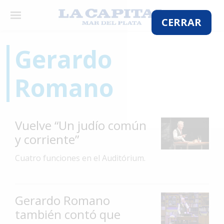
×
CERRAR
Gerardo
El
Romano
País
El
Mundo
Vuelve “Un judío común
La
y corriente”
Zona
Cuatro funciones en el Auditórium.
Cultura
Tecnología
Gerardo Romano
Gastronomía
también contó que
Salud