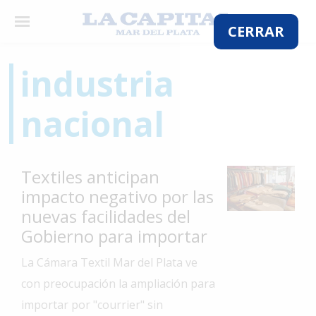
×
CERRAR
industria
El
nacional
País
El
Mundo
Textiles anticipan
La
impacto negativo por las
Zona
nuevas facilidades del
Cultura
Gobierno para importar
Tecnología
La Cámara Textil Mar del Plata ve
Gastronomía
con preocupación la ampliación para
importar por "courrier" sin
Salud