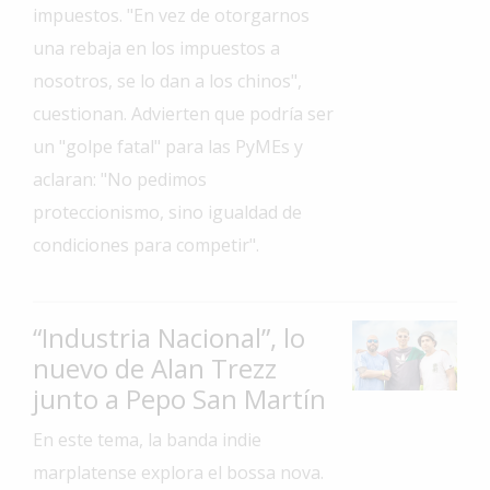
impuestos. "En vez de otorgarnos
Interés
una rebaja en los impuestos a
General
nosotros, se lo dan a los chinos",
La
cuestionan. Advierten que podría ser
Ciudad
un "golpe fatal" para las PyMEs y
Deportes
aclaran: "No pedimos
Arte
proteccionismo, sino igualdad de
y
condiciones para competir".
Espectáculos
Policiales
“Industria Nacional”, lo
Cartelera
nuevo de Alan Trezz
Fotos
junto a Pepo San Martín
de
Familia
En este tema, la banda indie
Clasificados
marplatense explora el bossa nova.